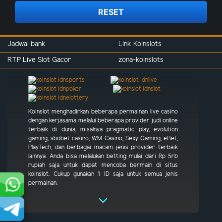
RESET
Jadwal bank
Link Koinslots
RTP Live Slot Gacor
zona-koinslots
Koinslot menghadirkan beberapa permainan live casino
dengan kerjasama melalui beberapa provider judi online
terbaik di dunia, misalnya pragmatic play, evolution
gaming, sbobet casino, WM Casino, Sexy Gaming, eBet,
PlayTech, dan berbagai macam jenis provider terbaik
lainnya. Anda bisa melalukan betting mulai dari Rp 5rb
rupiah saja untuk dapat mencoba bermain di situs
koinslot. Cukup gunakan 1 ID saja untuk semua jenis
permainan.