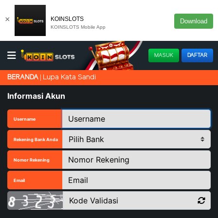
×
KOINSLOTS
Download
KOINSLOTS Mobile App
MASUK
DAFTAR
Lupa Kata Sandi
BERANDA
Informasi Akun
Username
Rekening Bank Anda
Nomor Rekening
Email