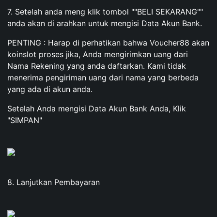
7. Setelah anda meng klik tombol ""BELI SEKARANG""
anda akan di arahkan untuk mengisi Data Akun Bank.
PENTING : Harap di perhatikan bahwa Voucher88 akan
koinslot proses jika, Anda mengirimkan uang dari
Nama Rekening yang anda daftarkan. Kami tidak
menerima pengiriman uang dari nama yang berbeda
yang ada di akun anda.
Setelah Anda mengisi Data Akun Bank Anda, Klik
"SIMPAN"
8. Lanjutkan Pembayaran